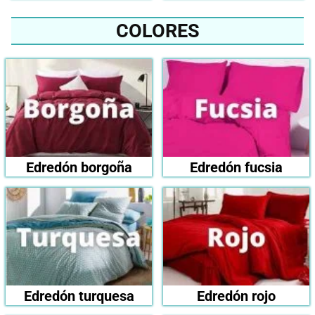
COLORES
Edredón borgoña
Edredón fucsia
Edredón turquesa
Edredón rojo