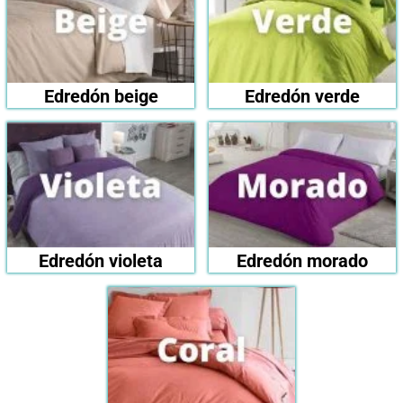
Edredón beige
Edredón verde
Edredón violeta
Edredón morado