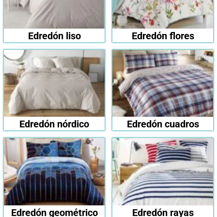
Edredón liso
Edredón flores
Edredón nórdico
Edredón cuadros
Edredón geométrico
Edredón rayas