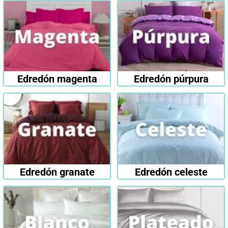
Edredón magenta
Edredón púrpura
Edredón granate
Edredón celeste