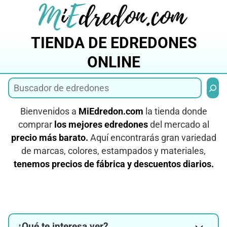
Saltar
al
contenido
TIENDA DE EDREDONES
ONLINE
Busca
Bienvenidos a
MiEdredon.com
la tienda donde
comprar
los mejores edredones
del mercado al
precio más barato.
Aquí encontrarás gran variedad
de marcas, colores, estampados y materiales,
tenemos precios de fábrica y descuentos diarios.
¿Qué te interesa ver?