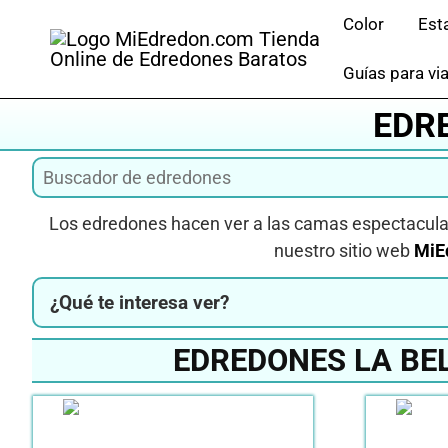
Saltar
Color
Est
al
contenido
Guías para via
EDRE
Los edredones hacen ver a las camas espectacula
nuestro sitio web
MiE
¿Qué te interesa ver?
EDREDONES LA BE