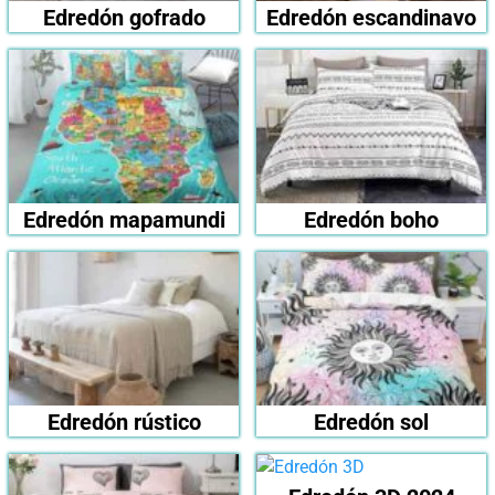
Edredón gofrado
Edredón escandinavo
Edredón mapamundi
Edredón boho
Edredón rústico
Edredón sol