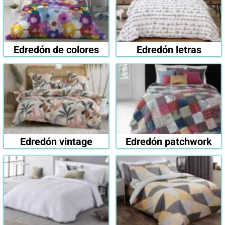
Edredón de colores
Edredón letras
Edredón vintage
Edredón patchwork