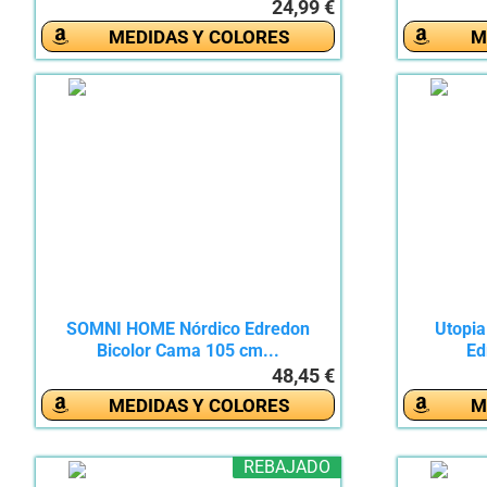
24,99 €
MEDIDAS Y COLORES
M
SOMNI HOME Nórdico Edredon
Utopia
Bicolor Cama 105 cm...
Ed
48,45 €
MEDIDAS Y COLORES
M
REBAJADO