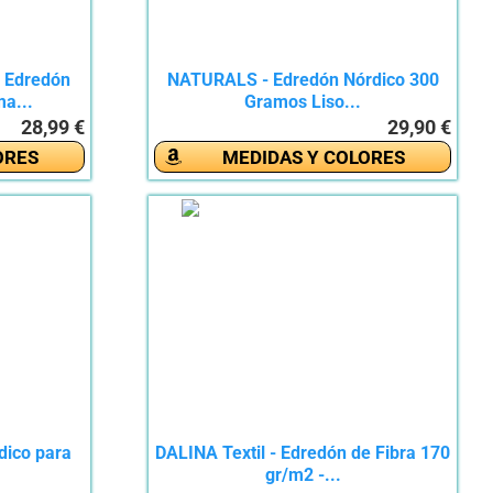
 Edredón
NATURALS - Edredón Nórdico 300
a...
Gramos Liso...
28,99 €
29,90 €
ORES
MEDIDAS Y COLORES
dico para
DALINA Textil - Edredón de Fibra 170
gr/m2 -...