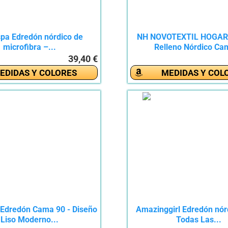
pa Edredón nórdico de
NH NOVOTEXTIL HOGAR
microfibra –...
Relleno Nórdico Cam
39,40 €
EDIDAS Y COLORES
MEDIDAS Y COL
 Edredón Cama 90 - Diseño
Amazinggirl Edredón nór
Liso Moderno...
Todas Las...