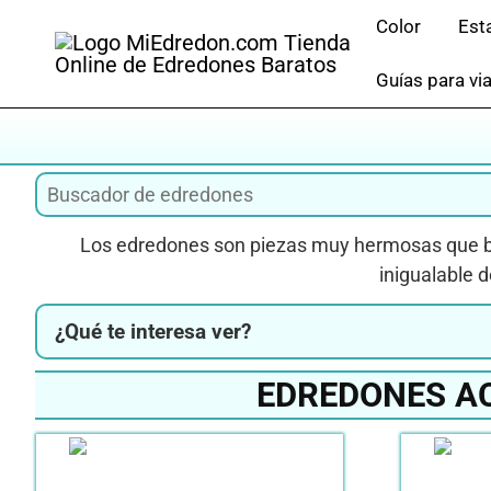
Saltar
Color
Est
al
contenido
Guías para via
Los edredones son piezas muy hermosas que br
inigualable 
¿Qué te interesa ver?
EDREDONES A