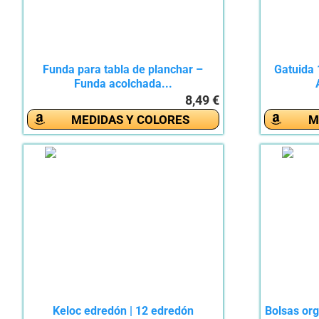
Funda para tabla de planchar –
Gatuida 
Funda acolchada...
8,49 €
MEDIDAS Y COLORES
M
Keloc edredón | 12 edredón
Bolsas or