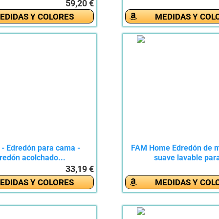
59,20 €
EDIDAS Y COLORES
MEDIDAS Y COL
 - Edredón para cama -
FAM Home Edredón de mi
redón acolchado...
suave lavable para
33,19 €
EDIDAS Y COLORES
MEDIDAS Y COL