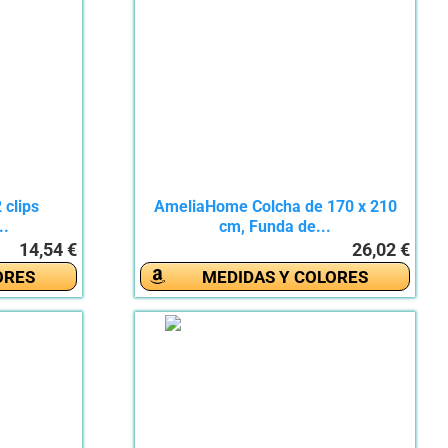
 clips
AmeliaHome Colcha de 170 x 210
..
cm, Funda de...
14,54 €
26,02 €
ORES
MEDIDAS Y COLORES