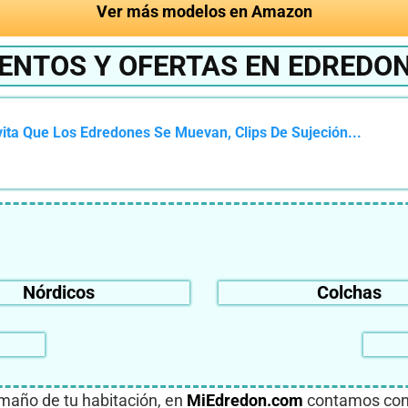
Ver más modelos en Amazon
UENTOS Y OFERTAS EN EDREDO
vita Que Los Edredones Se Muevan, Clips De Sujeción...
Nórdicos
Colchas
amaño de tu habitación, en
MiEdredon.com
contamos con 