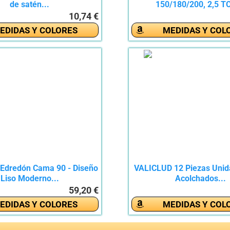
de satén...
150/180/200, 2,5 TO
10,74 €
EDIDAS Y COLORES
MEDIDAS Y COL
 Edredón Cama 90 - Diseño
VALICLUD 12 Piezas Unid
Liso Moderno...
Acolchados...
59,20 €
EDIDAS Y COLORES
MEDIDAS Y COL