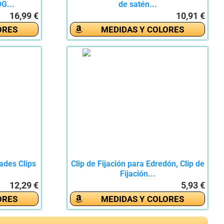
G...
de satén...
16,99 €
10,91 €
ORES
MEDIDAS Y COLORES
ades Clips
Clip de Fijación para Edredón, Clip de
Fijación...
12,29 €
5,93 €
ORES
MEDIDAS Y COLORES