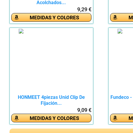
Acolchados...
9,29 €
MEDIDAS Y COLORES
M
HONMEET 4piezas Unid Clip De
Fundeco -
Fijación...
9,09 €
MEDIDAS Y COLORES
M