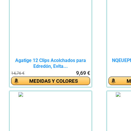
Agatige 12 Clips Acolchados para
NQEUEPN
Edredón, Evita...
9,69 €
14,76 €
MEDIDAS Y COLORES
M