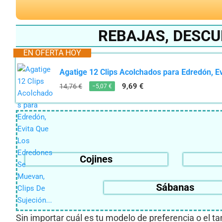
REBAJAS, DESC
EN OFERTA HOY
Agatige 12 Clips Acolchados para Edredón, E
9,69 €
14,76 €
−5,07 €
Cojines
Sábanas
Sin importar cuál es tu modelo de preferencia o el t