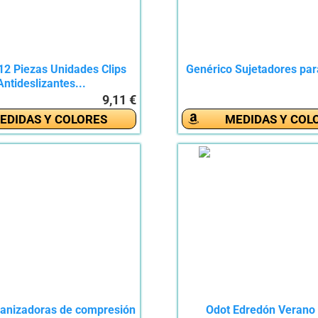
12 Piezas Unidades Clips
Genérico Sujetadores par
Antideslizantes...
9,11 €
EDIDAS Y COLORES
MEDIDAS Y COL
ganizadoras de compresión
Odot Edredón Veran