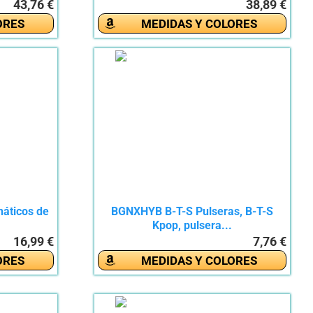
43,76 €
38,89 €
ORES
MEDIDAS Y COLORES
náticos de
BGNXHYB B-T-S Pulseras, B-T-S
Kpop, pulsera...
16,99 €
7,76 €
ORES
MEDIDAS Y COLORES