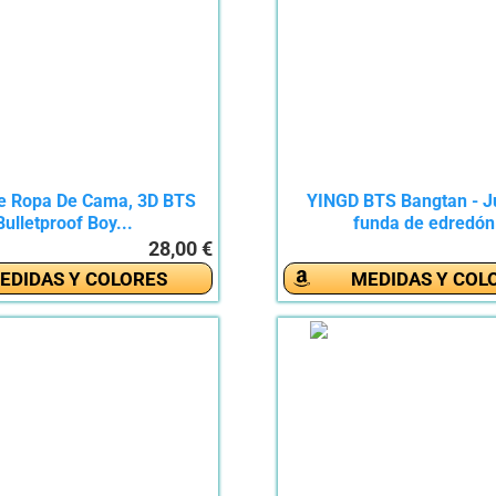
e Ropa De Cama, 3D BTS
YINGD BTS Bangtan - J
Bulletproof Boy...
funda de edredón.
28,00 €
EDIDAS Y COLORES
MEDIDAS Y COL