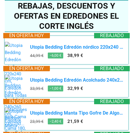
REBAJAS, DESCUENTOS Y
OFERTAS EN EDREDONES EL
CORTE INGLÉS
EN OFERTA HOY
REBAJADO
Utopia Bedding Edredón nórdico 220x240 cm, Edredón para Todas Las Estaciones para Cama 135/150...
38,99 €
44,99 €
−6,00 €
EN OFERTA HOY
REBAJADO
Utopia Bedding Edredón Acolchado 240x260 cm, Edredon Cama 180, Relleno Nórdico 200 gr/m² en 100%...
32,99 €
33,99 €
−1,00 €
EN OFERTA HOY
REBAJADO
Utopia Bedding Manta Tipo Gofre De Algodón De 300 gsm (Gris Carbón - 228x182 cm), Edredón Suave,...
21,59 €
23,99 €
−2,40 €