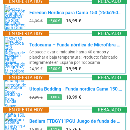
EN OFERTA HOY
REBAJADO
Edredón Nórdico para Cama 150 (250x260 cm) - Relleno de Fibra 250gr/m2, Diseño Estampado...
16,99 €
21,99 €
−5,00 €
EN OFERTA HOY
REBAJADO
Todocama – Funda nórdica de Microfibra para edredón de Tacto Extra Suave. (Beig - Cama...
Se puede lavar a máquina hasta 40 grados y
planchar a baja temperatura; Producto fabricado
íntegramente en España por Todocama
19,99 €
24,99 €
−5,00 €
EN OFERTA HOY
REBAJADO
Utopia Bedding - Funda nordica Cama 150, Sabana Bajera 150x200 y Fundas Almohada (50x75cm) - Funda...
18,99 €
19,99 €
−1,00 €
EN OFERTA HOY
REBAJADO
Bedlam FTBGY11PGU Juego de funda de edredón, 52 % poliéster, 48 % algodón, 135x200 cm, Gris
15,76 €
16,88 €
−1,12 €