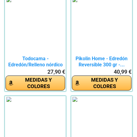
Todocama -
Pikolin Home - Edredón
Edredón/Relleno nórdico
Reversible 300 gr -...
de Fibra...
27,90 €
40,99 €
MEDIDAS Y
MEDIDAS Y
COLORES
COLORES