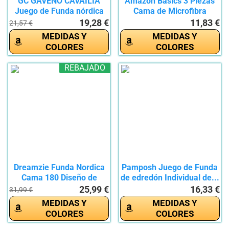
GC GAVENO CAVAILIA
Amazon Basics 3 Piezas
Juego de Funda nórdica
Cama de Microfibra
para...
Funda...
19,28 €
11,83 €
21,57 €
MEDIDAS Y
MEDIDAS Y
COLORES
COLORES
REBAJADO
Dreamzie Funda Nordica
Pamposh Juego de Funda
Cama 180 Diseño de
de edredón Individual de...
Ramas...
25,99 €
16,33 €
31,99 €
MEDIDAS Y
MEDIDAS Y
COLORES
COLORES