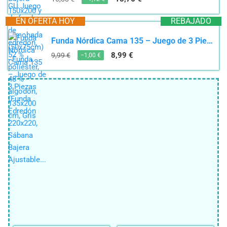
EN OFERTA HOY
REBAJADO
Funda Nórdica Cama 135 – Juego de 3 Piezas (Funda Edredón 220x220, Sábana Bajera Ajustable...
8,99 €
9,99 €
−1,00 €