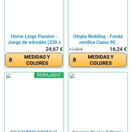
Home Linge Passion -
Utopia Bedding - Funda
Juego de edredón (220 x
nordica Cama 90,
240...
Sabana...
24,67 €
16,24 €
17,09 €
MEDIDAS Y
MEDIDAS Y
COLORES
COLORES
REBAJADO