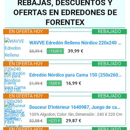
REBAJAS, DESCUENTOS Y
OFERTAS EN EDREDONES DE
FORENTEX
EN OFERTA HOY
REBAJADO
WAVVE Edredón Relleno Nórdico 220x240 cm para Cama 135/150, Edredón de Fibra 450gr/m², Suave,...
39,99 €
55,99 €
−16,00 €
EN OFERTA HOY
REBAJADO
Edredón Nórdico para Cama 150 (250x260 cm) - Relleno de Fibra 250gr/m2, Diseño Estampado...
16,99 €
21,99 €
−5,00 €
EN OFERTA HOY
REBAJADO
Douceur D'Intérieur 1640987, Juego de cama para 2 personas - Funda nórdica + 2 fundas de almohada...
100% Algodon; Color: Sin; Dimensión : 240 X 220 Cm
29,87 €
32,58 €
−2,71 €
EN OFERTA HOY
REBAJADO