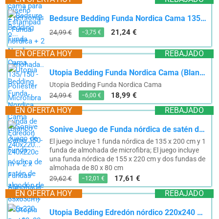
Bedsure Bedding Funda Nordica Cama 135/150 - Poliéster Microfibra Juego de Funda de Edredon 240x220...
21,24 €
24,99 €
−3,75 €
EN OFERTA HOY
REBAJADO
Utopia Bedding Funda Nordica Cama (Blanco, Cama 150-240x220cm + 2 x Fundas Almohada 65x65cm)
Utopia Bedding Funda Nordica Cama
18,99 €
24,99 €
−6,00 €
EN OFERTA HOY
REBAJADO
Sonive Juego de Funda nórdica de satén de algodón de 400 Hilos, 155x220 cm, 80x80 cm x 2, Blanco
El juego incluye 1 funda nórdica de 135 x 200 cm y 1
funda de almohada de microfibra; El juego incluye
una funda nórdica de 155 x 220 cm y dos fundas de
almohada de 80 x 80 cm
17,61 €
29,62 €
−12,01 €
EN OFERTA HOY
REBAJADO
Utopia Bedding Edredón nórdico 220x240 cm, Edredón para Todas Las Estaciones para Cama 135/150...