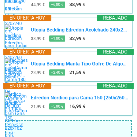
38,99 €
44,99 €
−6,00 €
EN OFERTA HOY
REBAJADO
Utopia Bedding Edredón Acolchado 240x260 cm, Edredon Cama 180, Relleno Nórdico 200 gr/m² en 100%...
32,99 €
33,99 €
−1,00 €
EN OFERTA HOY
REBAJADO
Utopia Bedding Manta Tipo Gofre De Algodón De 300 gsm (Gris Carbón - 228x182 cm), Edredón Suave,...
21,59 €
23,99 €
−2,40 €
EN OFERTA HOY
REBAJADO
Edredón Nórdico para Cama 150 (250x260 cm) - Relleno de Fibra 250gr/m2, Diseño Estampado...
16,99 €
21,99 €
−5,00 €