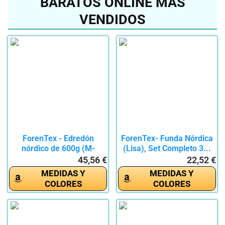
BARATOS ONLINE MÁS
VENDIDOS
ForenTex - Edredón
ForenTex- Funda Nórdica
nórdico de 600g (M-
(Lisa), Set Completo 3...
3088)...
45,56 €
22,52 €
MEDIDAS Y
MEDIDAS Y
COLORES
COLORES