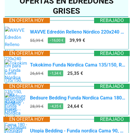
OFERTAS EN EDREDONES
GRISES
EN OFERTA HOY
REBAJADO
WAVVE Edredón Relleno Nórdico 220x240 cm para Cama 135/150, Edredón de Fibra 450gr/m², Suave,...
39,99 €
55,99 €
−16,00 €
EN OFERTA HOY
REBAJADO
Tokokimo Funda Nórdica Cama 135/150, Reversible Funda Nordica 240x220cm 3 Piezas Microfibra,...
25,35 €
26,69 €
−1,34 €
EN OFERTA HOY
REBAJADO
Bedsure Bedding Funda Nordica Cama 180 - Poliéster Microfibra Juego de Funda de Edredon 240x260 cm...
24,64 €
28,99 €
−4,35 €
EN OFERTA HOY
REBAJADO
Utopia Bedding - Funda nordica Cama 90, Sabana Bajera 90x190 y Funda Almohada (50x75cm) - Funda...