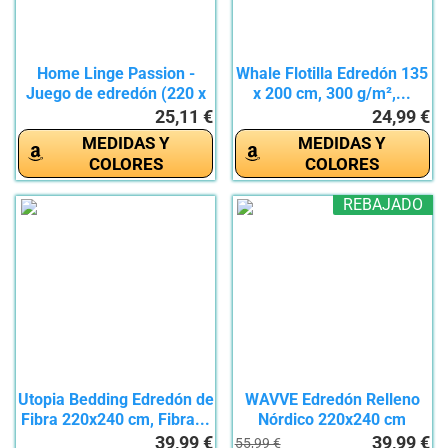
Home Linge Passion -
Whale Flotilla Edredón 135
Juego de edredón (220 x
x 200 cm, 300 g/m²,...
240...
25,11 €
24,99 €
MEDIDAS Y
MEDIDAS Y
COLORES
COLORES
REBAJADO
Utopia Bedding Edredón de
WAVVE Edredón Relleno
Fibra 220x240 cm, Fibra...
Nórdico 220x240 cm
para...
39,99 €
39,99 €
55,99 €