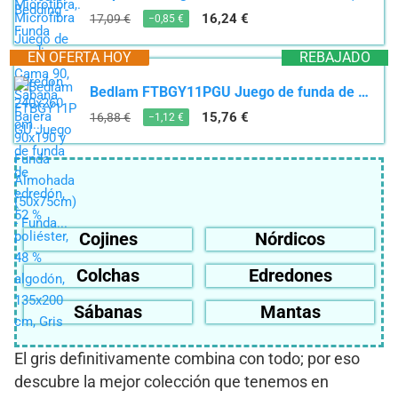
16,24 €
17,09 €
−0,85 €
EN OFERTA HOY
REBAJADO
Bedlam FTBGY11PGU Juego de funda de edredón, 52 % poliéster, 48 % algodón, 135x200 cm, Gris
15,76 €
16,88 €
−1,12 €
Cojines
Nórdicos
Colchas
Edredones
Sábanas
Mantas
El gris definitivamente combina con todo; por eso
descubre la mejor colección que tenemos en