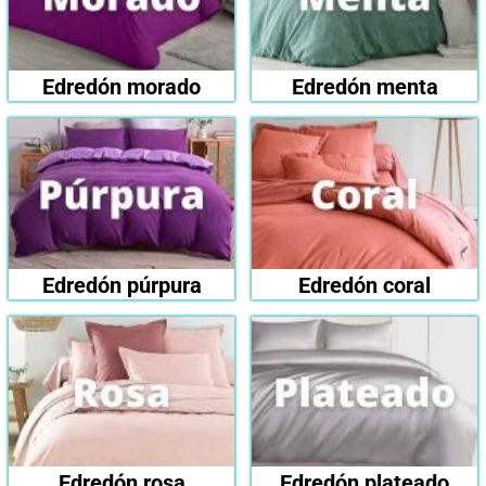
Edredón morado
Edredón menta
Edredón púrpura
Edredón coral
Edredón rosa
Edredón plateado