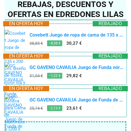
REBAJAS, DESCUENTOS Y
OFERTAS EN EDREDONES LILAS
EN OFERTA HOY
REBAJADO
Covebett Juego de ropa de cama de 135 x 200 cm, diseño de flores, color lila y blanco, diseño...
30,27 €
38,85 €
−8,58 €
EN OFERTA HOY
REBAJADO
GC GAVENO CAVAILIA Juego de Funda nórdica para Cama de Matrimonio (200 x 200 cm), polialgodón,...
29,82 €
31,04 €
−1,22 €
EN OFERTA HOY
REBAJADO
GC GAVENO CAVAILIA Juego de Funda de edredón con Funda de Almohada, diseño Floral Reversible (135...
23,61 €
25,74 €
−2,13 €