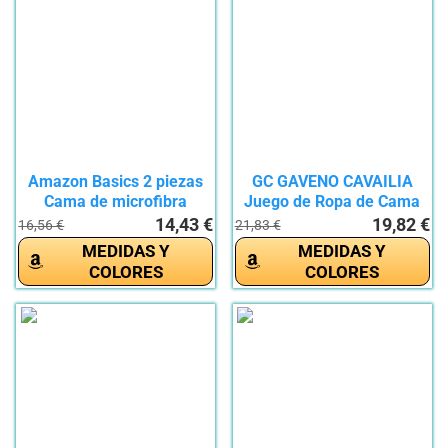
Amazon Basics 2 piezas
GC GAVENO CAVAILIA
Cama de microfibra
Juego de Ropa de Cama
Funda...
con...
14,43 €
19,82 €
16,56 €
21,83 €
MEDIDAS Y
MEDIDAS Y
COLORES
COLORES