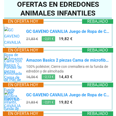
OFERTAS EN EDREDONES
ANIMALES INFANTILES
EN OFERTA HOY
REBAJADO
GC GAVENO CAVAILIA Juego de Ropa de Cama con Fundas de Almohada de Piel de Cebra, Color Blanco y...
19,82 €
21,83 €
−2,01 €
EN OFERTA HOY
REBAJADO
Amazon Basics 2 piezas Cama de microfibra Funda nórdica, infantil, funda de edredón de 100 x 135...
100% poliéster; Cierre con cremallera en la funda de
edredón y de almohada
14,43 €
16,56 €
−2,13 €
EN OFERTA HOY
REBAJADO
GC GAVENO CAVAILIA Juego de Ropa de Cama con Fundas de Almohada de Piel de Cebra, Color Blanco y...
19,82 €
21,83 €
−2,01 €
EN OFERTA HOY
REBAJADO