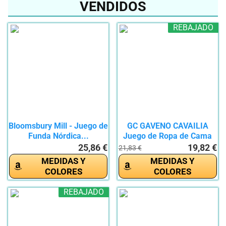
VENDIDOS
REBAJADO
Bloomsbury Mill - Juego de
GC GAVENO CAVAILIA
Funda Nórdica...
Juego de Ropa de Cama
con...
25,86 €
19,82 €
21,83 €
MEDIDAS Y
MEDIDAS Y
COLORES
COLORES
REBAJADO