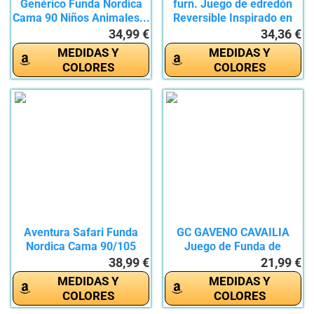
Genérico Funda Nordica
furn. Juego de edredón
Cama 90 Niños Animales...
Reversible Inspirado en
la...
34,99 €
34,36 €
MEDIDAS Y
MEDIDAS Y
COLORES
COLORES
Aventura Safari Funda
GC GAVENO CAVAILIA
Nordica Cama 90/105
Juego de Funda de
Infantil...
edredón de...
38,99 €
21,99 €
MEDIDAS Y
MEDIDAS Y
COLORES
COLORES