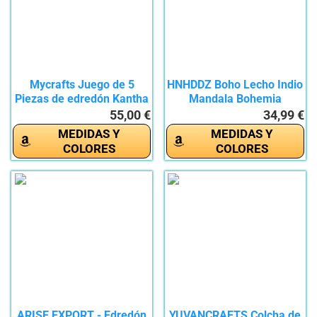
Mycrafts Juego de 5
HNHDDZ Boho Lecho Indio
Piezas de edredón Kantha
Mandala Bohemia
de...
Exótico...
55,00 €
34,99 €
MEDIDAS Y
MEDIDAS Y
COLORES
COLORES
ARISE EXPORT - Edredón
YUVANCRAFTS Colcha de