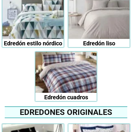
Edredón estilo nórdico
Edredón liso
Edredón cuadros
EDREDONES ORIGINALES