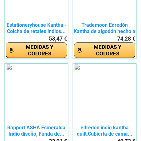
Estationeryhouse Kantha -
Trademoon Edredón
Colcha de retales indios...
Kantha de algodón hecho a
mano...
53,47 €
74,28 €
MEDIDAS Y
MEDIDAS Y
COLORES
COLORES
Rapport ASHA Esmeralda
edredón indio kantha
Indio diseño, Funda de...
quilt,Cubierta de cama...