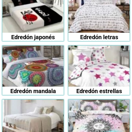
Edredón japonés
Edredón letras
Edredón mandala
Edredón estrellas