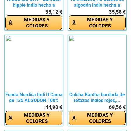
hippie indio hecho a
algodón indio hecha a
mano...
mano...
35,12 €
35,58 €
MEDIDAS Y
MEDIDAS Y
COLORES
COLORES
Funda Nordica Indi II Cama
Colcha Kantha bordada de
de 135 ALGODÓN 100%
retazos indios rojos,...
44,90 €
69,56 €
MEDIDAS Y
MEDIDAS Y
COLORES
COLORES