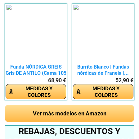
Funda NÓRDICA GREIS
Burrito Blanco | Fundas
Gris DE ANTILO (Cama 105
nórdicas de Franela |...
cm.)
68,90 €
52,90 €
MEDIDAS Y
MEDIDAS Y
COLORES
COLORES
Ver más modelos en Amazon
REBAJAS, DESCUENTOS Y