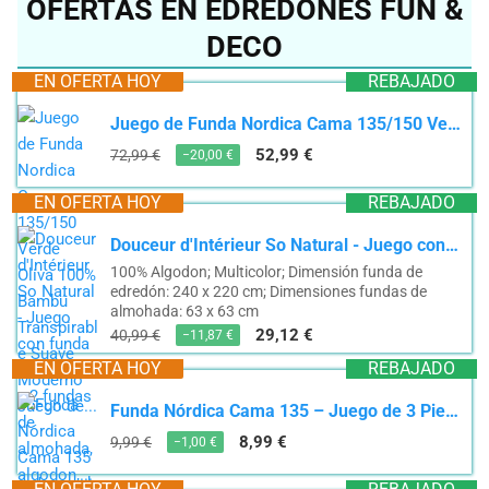
OFERTAS EN EDREDONES FUN &
DECO
EN OFERTA HOY
REBAJADO
Juego de Funda Nordica Cama 135/150 Verde Oliva 100% Bambú Transpirable Suave Moderno Juego de...
52,99 €
72,99 €
−20,00 €
EN OFERTA HOY
REBAJADO
Douceur d'Intérieur So Natural - Juego con funda de edredón y 2 fundas de almohada, algodon,...
100% Algodon; Multicolor; Dimensión funda de
edredón: 240 x 220 cm; Dimensiones fundas de
almohada: 63 x 63 cm
29,12 €
40,99 €
−11,87 €
EN OFERTA HOY
REBAJADO
Funda Nórdica Cama 135 – Juego de 3 Piezas (Funda Edredón 220x220, Sábana Bajera Ajustable...
8,99 €
9,99 €
−1,00 €