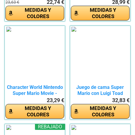
de...
22,74 €
28,99 €
23,63 €
MEDIDAS Y
MEDIDAS Y
COLORES
COLORES
Character World Nintendo
Juego de cama Super
Super Mario Movie -
Mario con Luigi Toad
Juego...
Bowser...
23,29 €
32,83 €
MEDIDAS Y
MEDIDAS Y
COLORES
COLORES
REBAJADO