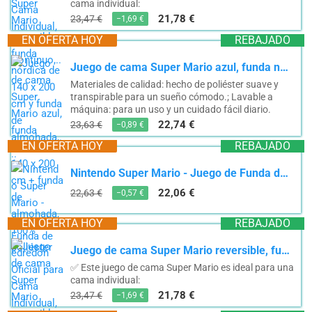
cama individual:
21,78 €
23,47 €
−1,69 €
EN OFERTA HOY
REBAJADO
Juego de cama Super Mario azul, funda nórdica de 140 x 200 cm + funda de almohada, 100% poliéster
Materiales de calidad: hecho de poliéster suave y
transpirable para un sueño cómodo.; Lavable a
máquina: para un uso y un cuidado fácil diario.
22,74 €
23,63 €
−0,89 €
EN OFERTA HOY
REBAJADO
Nintendo Super Mario - Juego de Funda de edredón Oficial para Cama Individual, diseño Continuo,...
22,06 €
22,63 €
−0,57 €
EN OFERTA HOY
REBAJADO
Juego de cama Super Mario reversible, funda nórdica de 140 x 200 cm y funda de almohada,...
✅ Este juego de cama Super Mario es ideal para una
cama individual:
21,78 €
23,47 €
−1,69 €