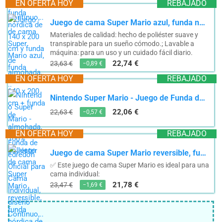
EN OFERTA HOY
REBAJADO
Juego de cama Super Mario azul, funda nórdica de 140 x 200 cm + funda de almohada, 100% poliéster
Materiales de calidad: hecho de poliéster suave y
transpirable para un sueño cómodo.; Lavable a
máquina: para un uso y un cuidado fácil diario.
22,74 €
23,63 €
−0,89 €
EN OFERTA HOY
REBAJADO
Nintendo Super Mario - Juego de Funda de edredón Oficial para Cama Individual, diseño Continuo,...
22,06 €
22,63 €
−0,57 €
EN OFERTA HOY
REBAJADO
Juego de cama Super Mario reversible, funda nórdica de 140 x 200 cm y funda de almohada,...
✅ Este juego de cama Super Mario es ideal para una
cama individual:
21,78 €
23,47 €
−1,69 €