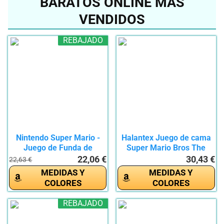
BARATOS ONLINE MÁS
VENDIDOS
REBAJADO
Nintendo Super Mario -
Halantex Juego de cama
Juego de Funda de
Super Mario Bros The
edredón...
Movie...
22,06 €
30,43 €
22,63 €
MEDIDAS Y
MEDIDAS Y
COLORES
COLORES
REBAJADO