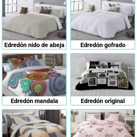
Edredón nido de abeja
Edredón gofrado
Edredón mandala
Edredón original