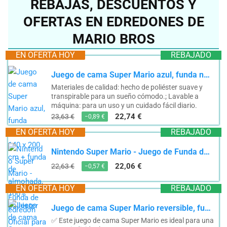
REBAJAS, DESCUENTOS Y
OFERTAS EN EDREDONES DE
MARIO BROS
EN OFERTA HOY
REBAJADO
Juego de cama Super Mario azul, funda nórdica de 140 x 200 cm + funda de almohada, 100% poliéster
Materiales de calidad: hecho de poliéster suave y
transpirable para un sueño cómodo.; Lavable a
máquina: para un uso y un cuidado fácil diario.
22,74 €
23,63 €
−0,89 €
EN OFERTA HOY
REBAJADO
Nintendo Super Mario - Juego de Funda de edredón Oficial para Cama Individual, diseño Continuo,...
22,06 €
22,63 €
−0,57 €
EN OFERTA HOY
REBAJADO
Juego de cama Super Mario reversible, funda nórdica de 140 x 200 cm y funda de almohada,...
✅ Este juego de cama Super Mario es ideal para una