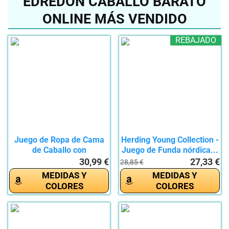
EDREDÓN CABALLO BARATO
ONLINE MÁS VENDIDO
REBAJADO
Juego de Ropa de Cama
Herding Young Collection -
de Caballo con
Juego de Funda nórdica...
Impresión...
30,99 €
27,33 €
28,85 €
MEDIDAS Y
MEDIDAS Y
COLORES
COLORES