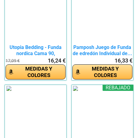
Utopia Bedding - Funda
Pamposh Juego de Funda
nordica Cama 90,
de edredón Individual de...
Sabana...
16,24 €
16,33 €
17,09 €
MEDIDAS Y
MEDIDAS Y
COLORES
COLORES
REBAJADO