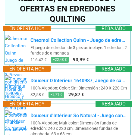
OFERTAS EN EDREDONES
QUILTING
EN OFERTA HOY
REBAJADO
Chezmoi Collection Quinn - Juego de edredón de 3 Piezas con diseño Floral de Hibisco y Flores de...
El juego de edredón de 3 piezas incluye: 1 edredón, 2
fundas de almohada
93,99 €
116,42 €
−22,43 €
EN OFERTA HOY
REBAJADO
Douceur D'Intérieur 1640987, Juego de cama para 2 personas - Funda nórdica + 2 fundas de almohada...
100% Algodon; Color: Sin; Dimensión : 240 X 220 Cm
29,87 €
32,58 €
−2,71 €
EN OFERTA HOY
REBAJADO
Douceur d'Intérieur So Natural - Juego con funda de edredón y 2 fundas de almohada, algodon,...
100% Algodon; Multicolor; Dimensión funda de
edredón: 240 x 220 cm; Dimensiones fundas de
almohada: 63 x 63 cm