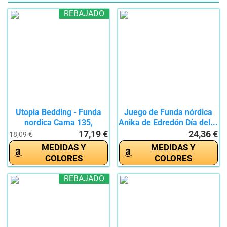
REBAJADO
Utopia Bedding - Funda
Juego de Funda nórdica
nordica Cama 135,
Anika de Edredón Día del...
Sabana...
17,19 €
24,36 €
18,09 €
MEDIDAS Y
MEDIDAS Y
COLORES
COLORES
REBAJADO