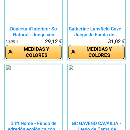
Douceur d'Intérieur So
Catherine Lansfield Cove -
Natural - Juego con
Juego de Funda de...
funda...
29,12 €
31,02 €
40,99 €
MEDIDAS Y
MEDIDAS Y
COLORES
COLORES
Drift Home - Funda de
GC GAVENO CAVAILIA -
edredón ecológica con...
Juego de Cama de