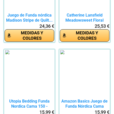
Juego de Funda nórdica
Catherine Lansfield
Madison Stripe de Quilt...
Meadowsweet Floral
Juego de...
24,36 €
25,53 €
MEDIDAS Y
MEDIDAS Y
COLORES
COLORES
Utopia Bedding Funda
Amazon Basics Juego de
Nordica Cama 150 -
Funda Nórdica Cama
Microfibra...
150/160...
15,99 €
15,99 €