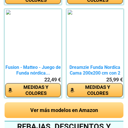
COLORES
COLORES
Fusion - Matteo - Juego de
Dreamzie Funda Nordica
Funda nórdica...
Cama 200x200 cm con 2
Funda...
22,49 €
25,99 €
MEDIDAS Y
MEDIDAS Y
COLORES
COLORES
Ver más modelos en Amazon
REBAJAS, DESCUENTOS Y