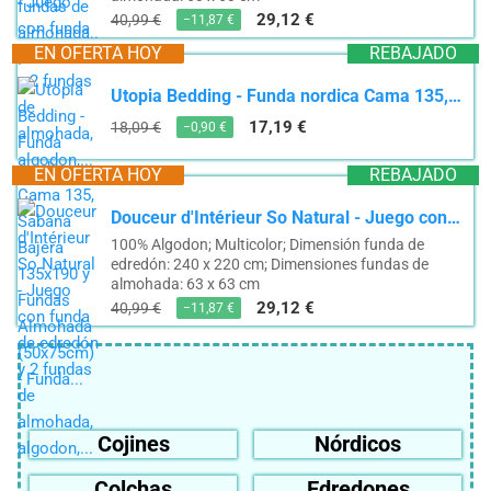
29,12 €
40,99 €
−11,87 €
EN OFERTA HOY
REBAJADO
Utopia Bedding - Funda nordica Cama 135, Sabana Bajera 135x190 y Fundas Almohada (50x75cm) - Funda...
17,19 €
18,09 €
−0,90 €
EN OFERTA HOY
REBAJADO
Douceur d'Intérieur So Natural - Juego con funda de edredón y 2 fundas de almohada, algodon,...
100% Algodon; Multicolor; Dimensión funda de
edredón: 240 x 220 cm; Dimensiones fundas de
almohada: 63 x 63 cm
29,12 €
40,99 €
−11,87 €
Cojines
Nórdicos
Colchas
Edredones