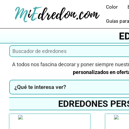
Saltar
Color
al
contenido
Guías para
E
A todos nos fascina decorar y poner siempre nuestr
personalizados en ofert
¿Qué te interesa ver?
EDREDONES PER