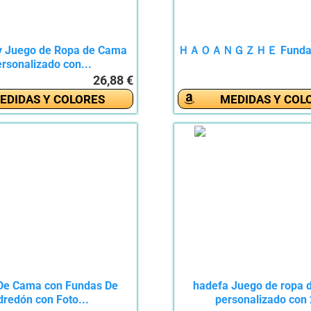
y Juego de Ropa de Cama
ＨＡＯＡＮＧＺＨＥ Funda Nó
rsonalizado con...
26,88 €
EDIDAS Y COLORES
MEDIDAS Y COL
De Cama con Fundas De
hadefa Juego de ropa 
dredón con Foto...
personalizado con 