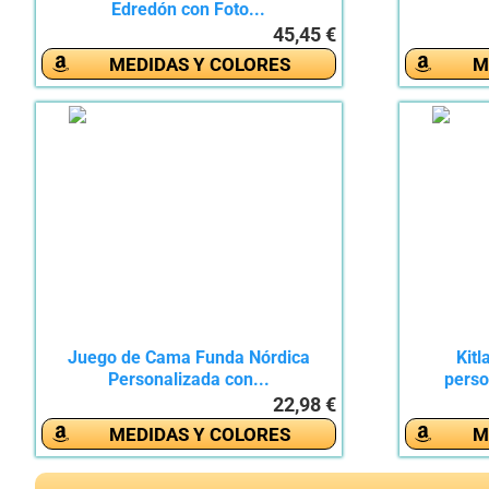
Edredón con Foto...
45,45 €
MEDIDAS Y COLORES
M
Juego de Cama Funda Nórdica
Kit
Personalizada con...
perso
22,98 €
MEDIDAS Y COLORES
M