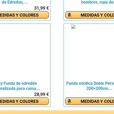
de Edredon,...
hombres, ropa de.
31,99 €
EDIDAS Y COLORES
MEDIDAS Y COL
lay Funda de edredón
Funda nórdica Doble Pers
nalizada para cama...
200×200cm...
28,99 €
EDIDAS Y COLORES
MEDIDAS Y COL