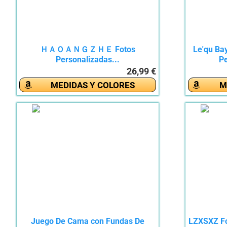
ＨＡＯＡＮＧＺＨＥ Fotos
Le'qu Ba
Personalizadas...
Pe
26,99 €
MEDIDAS Y COLORES
M
Juego De Cama con Fundas De
LZXSXZ Fo