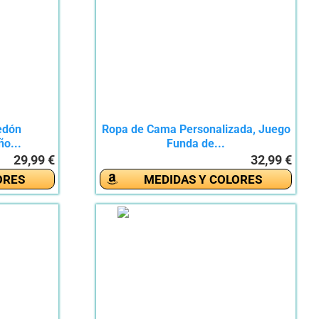
edón
Ropa de Cama Personalizada, Juego
o...
Funda de...
29,99 €
32,99 €
ORES
MEDIDAS Y COLORES