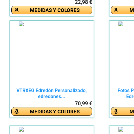
22,98 €
MEDIDAS Y COLORES
M
VTRXEG Edredón Personalizado,
Fotos P
edredones...
Edr
70,99 €
MEDIDAS Y COLORES
M