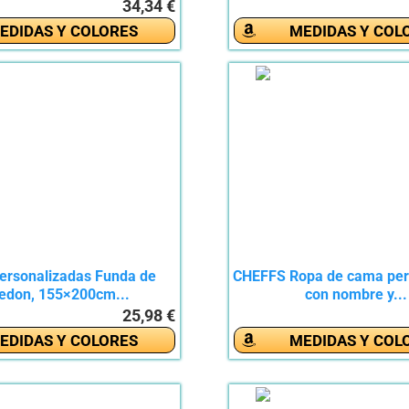
34,34 €
EDIDAS Y COLORES
MEDIDAS Y COL
ersonalizadas Funda de
CHEFFS Ropa de cama per
edon, 155×200cm...
con nombre y...
25,98 €
EDIDAS Y COLORES
MEDIDAS Y COL